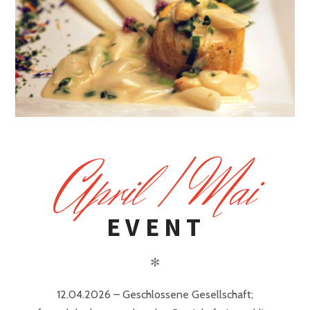
A
pril / Mai
EVENT
✻
12.04.2026 – Geschlossene Gesellschaft;