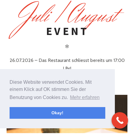
J
uli / August
EVENT
✻
26.07.2026 – Das Restaurant schliesst bereits um 17:00
Uhr!
Diese Website verwendet Cookies. Mit
27.07. – 16.08.2026 – Betriebsferien
einem Klick auf OK stimmen Sie der
Benutzung von Cookies zu.
Mehr erfahren
Okay!