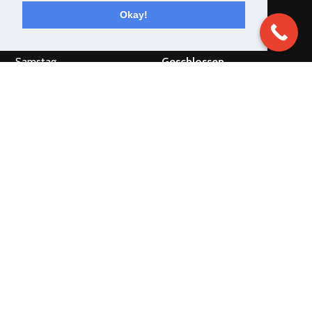
Mittwoch
Geschlossen
Okay!
Donnerstag
Geschlossen
Freitag
Geschlossen
Samstag
Geschlossen
Sonntag
Geschlossen
ÖFFNUNGSZEITEN DER KÜCHE
Mo & Di Geschlossen
Mi - Sa 11:30Uhr - 13:30 Uhr 18.00 Uhr – 21.30 Uhr
So Ab 11.30 Uhr bis 19.30 Uhr durchgehend warme Küche
Lesen Sie den Bericht von Swiss Camion über uns
HIER
Unser Eintrag bei eventlokale.ch
HIER