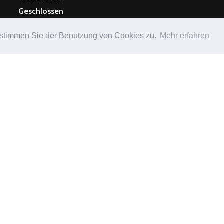
Geschlossen
 stimmen Sie der Benutzung von Cookies zu.
Mehr erfahren
 DER KÜCHE
Mi - Sa 11:30Uhr - 13:30 Uhr 18.00
So Ab 11
Uhr – 21.30 Uhr
durchge
n Swiss
okale.ch