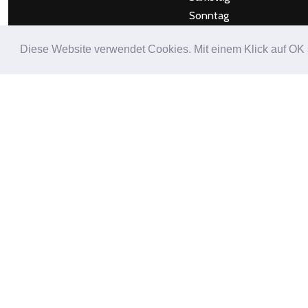
Sonntag
Diese Website verwendet Cookies. Mit einem Klick auf OK
ÖFFNUNGSZEITEN
Mo & Di Geschlossen
Lesen Sie den Bericht vo
Camion über uns
HIER
Unser Eintrag bei eventl
HIER