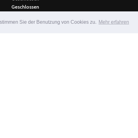
Geschlossen
 stimmen Sie der Benutzung von Cookies zu.
Mehr erfahren
 DER KÜCHE
Mi - Sa 11:30Uhr - 13:30 Uhr 18.00
So Ab 11
Uhr – 21.30 Uhr
durchge
n Swiss
okale.ch