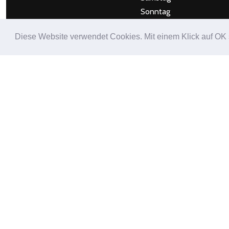
Sonntag
Diese Website verwendet Cookies. Mit einem Klick auf OK
ÖFFNUNGSZEITEN
Mo & Di Geschlossen
Lesen Sie den Bericht vo
Camion über uns
HIER
Unser Eintrag bei eventl
HIER