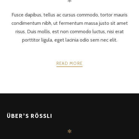
✻
Fusce dapibus, tellus ac cursus commodo, tortor mauris
condimentum nibh, ut fermentum massa justo sit amet
risus. Duis mollis, est non commodo luctus, nisi erat
porttitor ligula, eget lacinia odio sem nec elit.
READ MORE
POSTS
ZURÜCK
WEITER
NAVIGATION
ÜBER’S RÖSSLI
✻