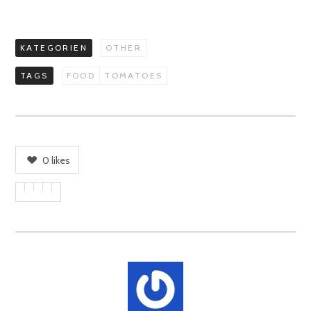
KATEGORIEN
OTHER
TAGS
FOOD
TOMATOES
0
likes