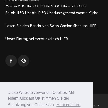
Mi - Sa 11:30Uhr - 13:30 Uhr 18.00 Uhr – 21.30 Uhr
So Ab 11.30 Uhr bis 19.30 Uhr durchgehend warme Küche
Lesen Sie den Bericht von Swiss Camion über uns
HIER
Unser Eintrag bei eventlokale.ch
HIER
Diese Website verwendet Cookies. Mit
einem Klick auf OK stimmen Sie der
Benutzung von Cookies zu.
Mehr erfahren
© Gasthof Rössli 2016 • Thunstrasse 60, 3415 Schafhausen •