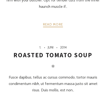
firm with your butcher. Opt for tender cuts from the inner
haunch muscle if..
READ MORE
1.
JUNI
2014
ROASTED TOMATO SOUP
✻
Fusce dapibus, tellus ac cursus commodo, tortor mauris
condimentum nibh, ut fermentum massa justo sit amet
risus. Duis mollis, est non..