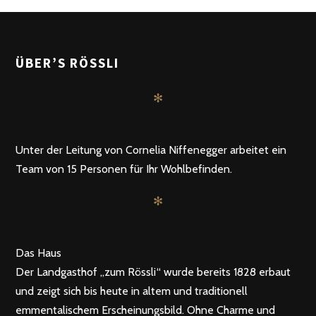
POSTS
ZURÜCK
WEITER
NAVIGATION
ÜBER’S RÖSSLI
✻
Unter der Leitung von Cornelia Niffenegger arbeitet ein
Team von 15 Personen für Ihr Wohlbefinden.
✻
Das Haus
Der Landgasthof „zum Rössli“ wurde bereits 1828 erbaut
und zeigt sich bis heute in altem und traditionell
emmentalischem Erscheinungsbild. Ohne Charme und